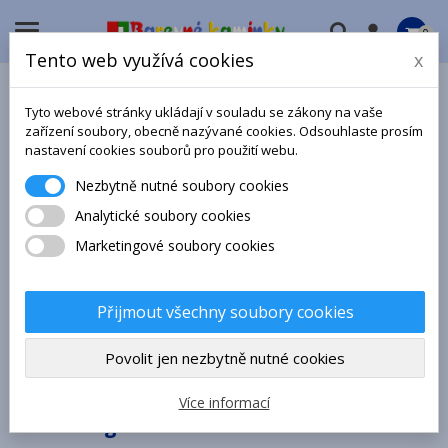

0
Tento web využívá cookies
x
eKatalog
Tyto webové stránky ukládají v souladu se zákony na vaše
zařízení soubory, obecně nazývané cookies. Odsouhlaste prosím
nastavení cookies souborů pro použití webu.
Katalog jaro 2018
Nezbytně nutné soubory cookies
Katalog interaktivních programů
jaro 2018
Analytické soubory cookies
Katalog podzim 2018
Marketingové soubory cookies
Katalog jaro 2019
Katalog jaro 2020
Přijmout všechny soubory cookies
Katalog jaro 2021
Povolit jen nezbytně nutné cookies
Katalog podzim 2021
Katalog jaro 2022
Více informací
Katalog zima 2022