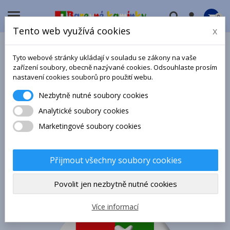

0
Tento web využívá cookies
x
Oprava starších instalací 1.
Tyto webové stránky ukládají v souladu se zákony na vaše
Pokud starší instalované programy nepracují
zařízení soubory, obecně nazývané cookies. Odsouhlaste prosím
správně anebo program přestávají v průběhu
nastavení cookies souborů pro použití webu.
používání pracovat, může tuto chybu opravit
opravný instalátor:
Nezbytně nutné soubory cookies
Analytické soubory cookies
- opravný instalátor pro Windows XP, Vista,
Marketingové soubory cookies
Windows 7
zde >>
- opravný instalátor pro Windows 8 a novější
zde
Přijmout všechny soubory cookies
>>
Povolit jen nezbytně nutné cookies
Více informací