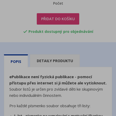
Počet
PŘIDAT DO KOŠÍKU
Produkt dostupný pro objednávání

DETAILY PRODUKTU
POPIS
ePublikace není fyzická publikace - pomocí
přístupu přes internet si ji můžete ale vytisknout.
Soubor listů je určen pro zvídavé děti ke skupinovým
nebo individuálním činnostem.
Pro každé písmenko soubor obsahuje tři listy:
1. list - písmenko na vymalování s motivační říkankou