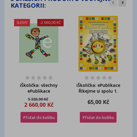
KATEGORII:
SLEVA!
-2 660,00 KČ
S
e
iŠkolička: všechny
iŠkolička: ePublikace
ePublikace
Říkejme si spolu 1.
5 320,00 Kč
65,00 Kč
2 660,00 Kč
Přidat do košíku
Přidat do košíku