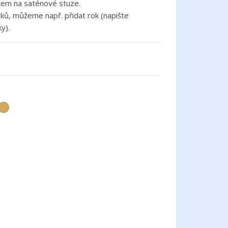
kem na saténové stuze.
ů, můžeme např. přidat rok (napište
y).
lá
Zlatá