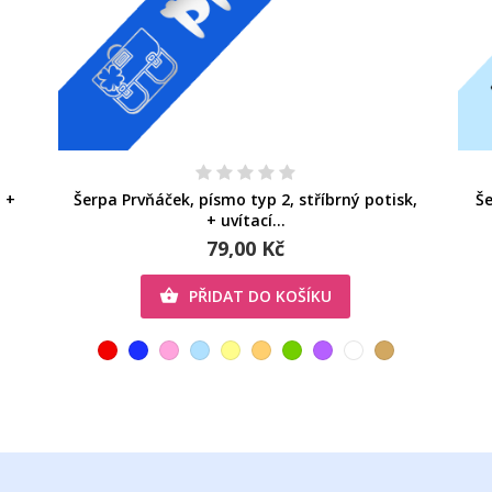
 +
Šerpa Prvňáček, písmo typ 2, stříbrný potisk,
Še
+ uvítací...
79,00 Kč
PŘIDAT DO KOŠÍKU
