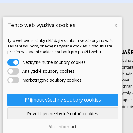
Přihlaste se k odběru novinek:
Tento web využívá cookies
x
Tyto webové stránky ukládají v souladu se zákony na vaše
zařízení soubory, obecně nazývané cookies. Odsouhlaste
PRODUKTY
NAŠ
prosím nastavení cookies souborů pro použití webu.
eKatalog
Obchod
Nezbytně nutné soubory cookies
Zboží v akci
Kontak
Analytické soubory cookies
Novinky
Objedn
zboží
Marketingové soubory cookies
Nejprodávanější
Ochran
Rychlý 
Přijmout všechny soubory cookies
Mapa s
Kde ná
Povolit jen nezbytně nutné cookies
© 2025 - hrajeme-si.cz
Více informací