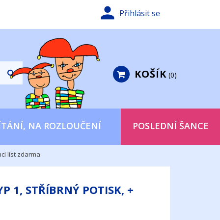

Přihlásit se
KOŠÍK
0
ÍTÁNÍ, NA ROZLOUČENÍ
POSLEDNÍ ŠANCE
ací list zdarma
P 1, STŘÍBRNÝ POTISK, +