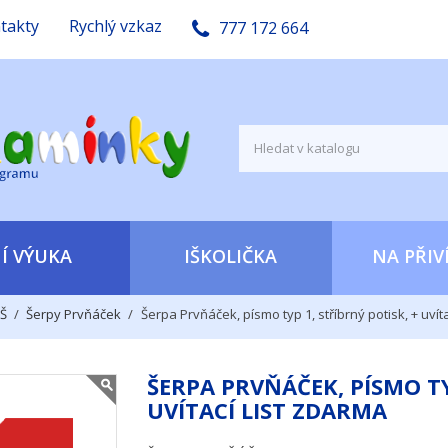
takty
Rychlý vzkaz
777 172 664
Í VÝUKA
IŠKOLIČKA
NA PŘIV
ZŠ
Šerpy Prvňáček
Šerpa Prvňáček, písmo typ 1, stříbrný potisk, + uvít
ŠERPA PRVŇÁČEK, PÍSMO TY
UVÍTACÍ LIST ZDARMA