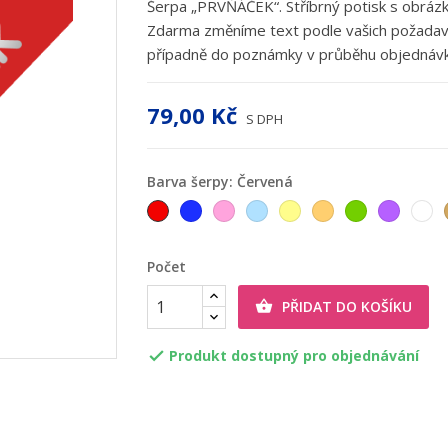
Šerpa „PRVŇÁČEK“. Stříbrný potisk s obráz
Zdarma změníme text podle vašich požadavk
případně do poznámky v průběhu objednávk
79,00 Kč
S DPH
Barva šerpy: Červená
Červená
Tmavěmodrá
Růžová
Světlemodrá
Žlutá
Oranžová
Zelená
Fialová
Bí
Počet
PŘIDAT DO KOŠÍKU

Produkt dostupný pro objednávání
