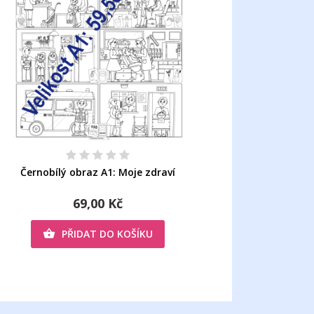

Černobílý obraz A1: Moje zdraví
69,00 Kč
PŘIDAT DO KOŠÍKU
