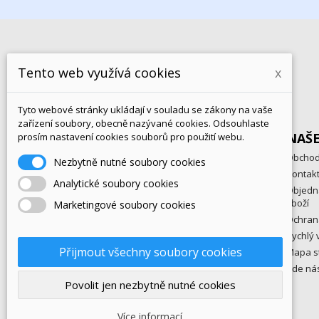
Přihlaste se k odběru novinek:
Tento web využívá cookies
x
Tyto webové stránky ukládají v souladu se zákony na vaše
zařízení soubory, obecně nazývané cookies. Odsouhlaste
PRODUKTY
NAŠ
prosím nastavení cookies souborů pro použití webu.
eKatalog
Obchod
Nezbytně nutné soubory cookies
Zboží v akci
Kontak
Analytické soubory cookies
Novinky
Objedn
zboží
Marketingové soubory cookies
Nejprodávanější
Ochran
Rychlý 
Přijmout všechny soubory cookies
Mapa s
Kde ná
Povolit jen nezbytně nutné cookies
© 2025 - hrajeme-si.cz
Více informací