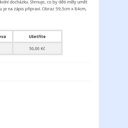
olní docházku. Shrnuje, co by děti měly umět
u je na zápis připraví. Obraz 59,5cm x 84cm,
eva
Ušetříte
50,00 Kč