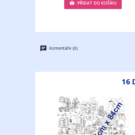
PŘIDAT DO KOŠÍKU

Komentáře (0)
16 