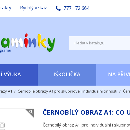
takty
Rychlý vzkaz
777 172 664
Í VÝUKA
IŠKOLIČKA
NA PŘIV
razy A1
Černobílé obrazy A1 pro skupinové i individuální činnosti
Čer
ČERNOBÍLÝ OBRAZ A1: CO 
Černobílý obraz A1 pro individuální i skupino