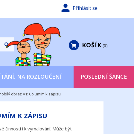

Přihlásit se
KOŠÍK
0
ÍTÁNÍ, NA ROZLOUČENÍ
POSLEDNÍ ŠANCE
nobílý obraz A1: Co umím k zápisu
UMÍM K ZÁPISU
vé činnosti i k vymalování. Může být