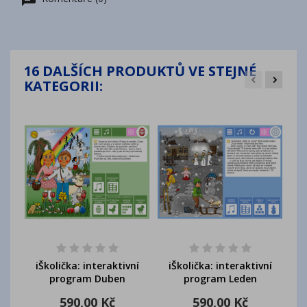
16 DALŠÍCH PRODUKTŮ VE STEJNÉ
KATEGORII:
i
iŠkolička: interaktivní
iŠkolička: interaktivní
program Duben
program Leden
590,00 Kč
590,00 Kč