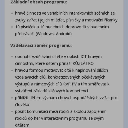
Základní obsah programu:
hravé činnosti ve variabilních interaktivních scénách se
zvuky zvířat i jejich mláďat, písničky a motivační říkanky
10 písniček a 10 hudebních doprovodů v hudebním
přehrávači (Windows, Android)
Vzdělávací záměr programu:
obohatit vzdělávání dítěte v oblasti ICT hravými
činnostmi, které dětem přináší KŮZLÁTKO
hravou formou motivovat dítě k naplňování dílčích
vzdělávacích cílů, konkretizovaných očekávaných
výstupů a rámcových cílů RVP PV a tím směřovat k
vytváření základů klíčových kompetencí
přiblížit dětem význam chovu hospodářských zvířat pro
člověka
posílit komunikaci mezi rodiči a školou zapojením
rodičů do her v interaktivním programu se svým
dítětem