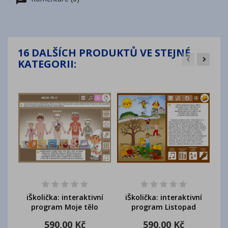
16 DALŠÍCH PRODUKTŮ VE STEJNÉ
KATEGORII:
i
iŠkolička: interaktivní
iŠkolička: interaktivní
program Moje tělo
program Listopad
590,00 Kč
590,00 Kč