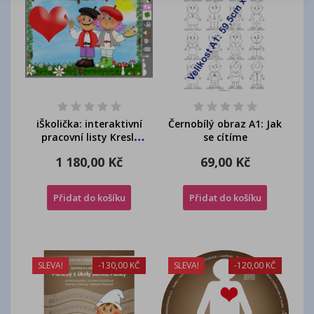
iŠkolička: interaktivní
Černobílý obraz A1: Jak
pracovní listy Kreslí
se cítíme
celá školička
1 180,00 Kč
69,00 Kč
Přidat do košíku
Přidat do košíku
SLEVA!
-130,00 KČ
SLEVA!
-120,00 KČ