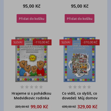
celý rok 4.
celý rok 2.
95,00 Kč
95,00 Kč
Přidat do košíku
Přidat do košíku
SLEVA!
-110,00 KČ
SLEVA!
-370,00 KČ
Hrajeme si s pohádkou
Co vidíš, co slyšíš, co
Medvídkovic rodinka
dovedeš: Můj domov
99,00 Kč
329,00 Kč
209,00 Kč
699,00 Kč