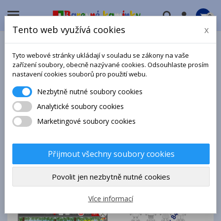

0
Tento web využívá cookies
x
RODINA
Tyto webové stránky ukládají v souladu se zákony na vaše
zařízení soubory, obecně nazývané cookies. Odsouhlaste prosím
TEMATICKÉ ZAMĚŘENÍ RODINA
nastavení cookies souborů pro použití webu.
V těchto pomůckách, publikacích nebo programech najdete
Nezbytně nutné soubory cookies
mimo jiných námětů i náměty výše uvedeného tematického
Analytické soubory cookies
zaměření.
Marketingové soubory cookies

Vybrat
Přijmout všechny soubory cookies
Zobrazení 1-25 z 25 položek
Povolit jen nezbytně nutné cookies
Více informací