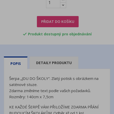
PŘIDAT DO KOŠÍKU
Produkt dostupný pro objednávání

DETAILY PRODUKTU
POPIS
Šerpa „JDU DO ŠKOLY“. Zlatý potisk s obrázkem na
saténové stuze.
Zdarma změníme text podle vašich požadavků.
Rozměry: 140cm x 7,5cm
KE KAŽDÉ ŠERPĚ VÁM PŘILOŽÍME ZDARMA PŘÁNÍ
BUDOUCÍM ŠKOLÁKŮM. Odběr již od 1 ks!