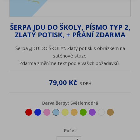
ŠERPA JDU DO ŠKOLY, PÍSMO TYP 2,
ZLATÝ POTISK, + PŘÁNÍ ZDARMA
Šerpa „JDU DO ŠKOLY“. Zlatý potisk s obrázkem na
saténové stuze.
Zdarma změníme text podle vašich požadavků.
79,00 Kč
S DPH
Barva šerpy: Světlemodrá
Červená
Tmavěmodrá
Růžová
Světlemodrá
Žlutá
Oranžová
Zelená
Fialová
Bílá
Zlatá
Počet