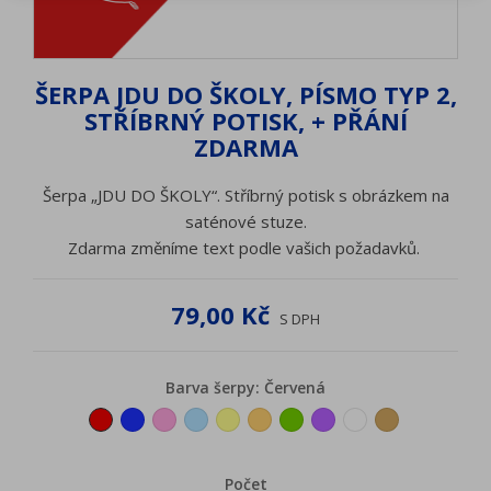
ŠERPA JDU DO ŠKOLY, PÍSMO TYP 2,
STŘÍBRNÝ POTISK, + PŘÁNÍ
ZDARMA
Šerpa „JDU DO ŠKOLY“. Stříbrný potisk s obrázkem na
saténové stuze.
Zdarma změníme text podle vašich požadavků.
79,00 Kč
S DPH
Barva šerpy: Červená
Červená
Tmavěmodrá
Růžová
Světlemodrá
Žlutá
Oranžová
Zelená
Fialová
Bílá
Zlatá
Počet