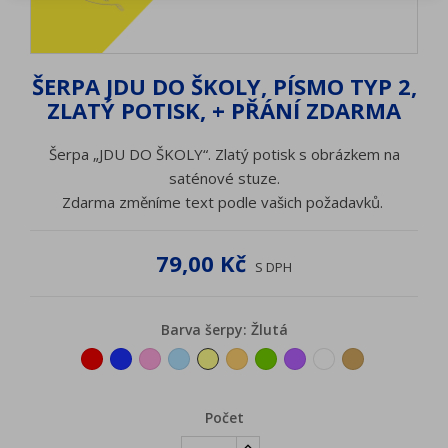
ŠERPA JDU DO ŠKOLY, PÍSMO TYP 2,
ZLATÝ POTISK, + PŘÁNÍ ZDARMA
Šerpa „JDU DO ŠKOLY“. Zlatý potisk s obrázkem na
saténové stuze.
Zdarma změníme text podle vašich požadavků.
79,00 Kč
S DPH
Barva šerpy: Žlutá
Červená
Tmavěmodrá
Růžová
Světlemodrá
Žlutá
Oranžová
Zelená
Fialová
Bílá
Zlatá
Počet