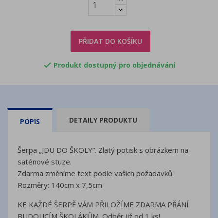
PŘIDAT DO KOŠÍKU
Produkt dostupný pro objednávání

DETAILY PRODUKTU
POPIS
Šerpa „JDU DO ŠKOLY“. Zlatý potisk s obrázkem na
saténové stuze.
Zdarma změníme text podle vašich požadavků.
Rozměry: 140cm x 7,5cm
KE KAŽDÉ ŠERPĚ VÁM PŘILOŽÍME ZDARMA PŘÁNÍ
BUDOUCÍM ŠKOLÁKŮM. Odběr již od 1 ks!