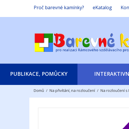
Proč barevné kamínky?
eKatalog
Kon
PUBLIKACE, POMŮCKY
INTERAKTIVN
Domů
Na přivítání, na rozloučení
Na rozloučení s