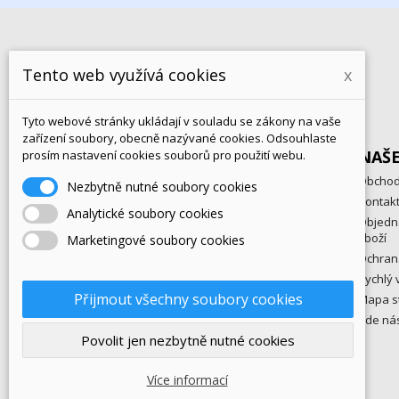
Přihlaste se k odběru novinek:
Tento web využívá cookies
x
Tyto webové stránky ukládají v souladu se zákony na vaše
zařízení soubory, obecně nazývané cookies. Odsouhlaste
PRODUKTY
NAŠ
prosím nastavení cookies souborů pro použití webu.
eKatalog
Obchod
Nezbytně nutné soubory cookies
Zboží v akci
Kontak
Analytické soubory cookies
Novinky
Objedn
zboží
Marketingové soubory cookies
Nejprodávanější
Ochran
Rychlý 
Přijmout všechny soubory cookies
Mapa s
Kde ná
Povolit jen nezbytně nutné cookies
© 2025 - hrajeme-si.cz
Více informací