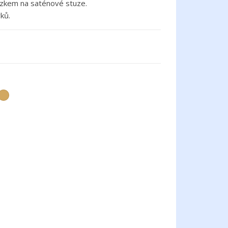
ázkem na saténové stuze.
ků.
lá
Zlatá