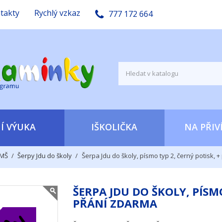
takty
Rychlý vzkaz
777 172 664
Í VÝUKA
IŠKOLIČKA
NA PŘIV
 MŠ
Šerpy Jdu do školy
Šerpa Jdu do školy, písmo typ 2, černý potisk, 
ŠERPA JDU DO ŠKOLY, PÍSMO
PŘÁNÍ ZDARMA