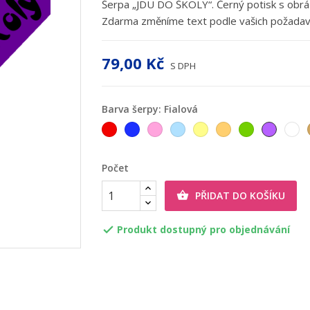
Šerpa „JDU DO ŠKOLY“. Černý potisk s obr
Zdarma změníme text podle vašich požadav
79,00 Kč
S DPH
Barva šerpy: Fialová
Červená
Tmavěmodrá
Růžová
Světlemodrá
Žlutá
Oranžová
Zelená
Fialová
Bí
Počet
PŘIDAT DO KOŠÍKU

Produkt dostupný pro objednávání
