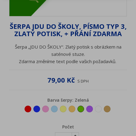
ŠERPA JDU DO ŠKOLY, PÍSMO TYP 3,
ZLATÝ POTISK, + PŘÁNÍ ZDARMA
Šerpa „JDU DO ŠKOLY“. Zlatý potisk s obrázkem na
saténové stuze.
Zdarma změníme text podle vašich požadavků.
79,00 Kč
S DPH
Barva šerpy: Zelená
Červená
Tmavěmodrá
Růžová
Světlemodrá
Žlutá
Oranžová
Zelená
Fialová
Bílá
Zlatá
Počet