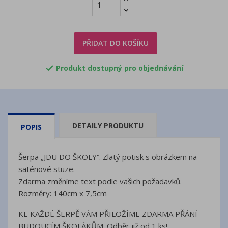
PŘIDAT DO KOŠÍKU
Produkt dostupný pro objednávání

DETAILY PRODUKTU
POPIS
Šerpa „JDU DO ŠKOLY“. Zlatý potisk s obrázkem na
saténové stuze.
Zdarma změníme text podle vašich požadavků.
Rozměry: 140cm x 7,5cm
KE KAŽDÉ ŠERPĚ VÁM PŘILOŽÍME ZDARMA PŘÁNÍ
BUDOUCÍM ŠKOLÁKŮM. Odběr již od 1 ks!